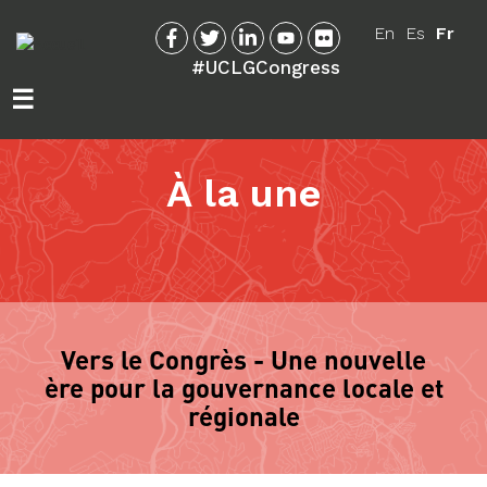
Aller
au
En
Es
Fr
contenu
#UCLGCongress
principal
☰
À la une
Vers le Congrès - Une nouvelle
ère pour la gouvernance locale et
régionale